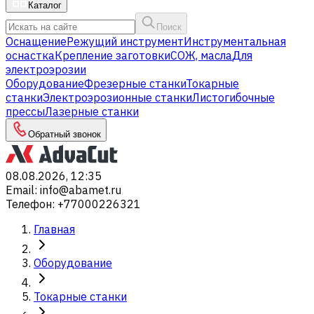
Каталог
Поиск
Оснащение
Режущий инструмент
Инструментальная
оснастка
Крепление заготовки
СОЖ, масла
Для
электроэрозии
Оборудование
Фрезерные станки
Токарные
станки
Электроэрозионные станки
Листогибочные
прессы
Лазерные станки
Обратный звонок
08.08.2026, 12:35
Email
:
info@abamet.ru
Телефон
:
+77000226321
Главная
Оборудование
Токарные станки