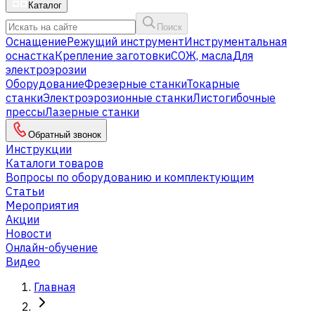
Каталог
Поиск
Оснащение
Режущий инструмент
Инструментальная
оснастка
Крепление заготовки
СОЖ, масла
Для
электроэрозии
Оборудование
Фрезерные станки
Токарные
станки
Электроэрозионные станки
Листогибочные
прессы
Лазерные станки
Обратный звонок
Инструкции
Каталоги товаров
Вопросы по оборудованию и комплектующим
Статьи
Мероприятия
Акции
Новости
Онлайн-обучение
Видео
Главная