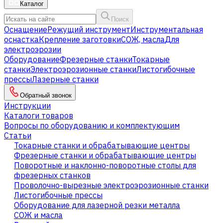
Каталог
Поиск
Оснащение
Режущий инструмент
Инструментальная
оснастка
Крепление заготовки
СОЖ, масла
Для
электроэрозии
Оборудование
Фрезерные станки
Токарные
станки
Электроэрозионные станки
Листогибочные
прессы
Лазерные станки
Обратный звонок
Инструкции
Каталоги товаров
Вопросы по оборудованию и комплектующим
Статьи
Токарные станки и обрабатывающие центры
Фрезерные станки и обрабатывающие центры
Поворотные и наклонно-поворотные столы для
фрезерных станков
Проволочно-вырезные электроэрозионные станки
Листогибочные прессы
Оборудование для лазерной резки металла
СОЖ и масла