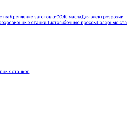
стка
Крепление заготовки
СОЖ, масла
Для электроэрозии
роэрозионные станки
Листогибочные прессы
Лазерные ст
рных станков