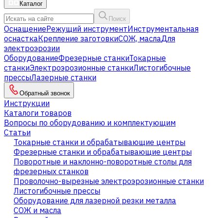
Каталог
Поиск
Оснащение
Режущий инструмент
Инструментальная
оснастка
Крепление заготовки
СОЖ, масла
Для
электроэрозии
Оборудование
Фрезерные станки
Токарные
станки
Электроэрозионные станки
Листогибочные
прессы
Лазерные станки
Обратный звонок
Инструкции
Каталоги товаров
Вопросы по оборудованию и комплектующим
Статьи
Токарные станки и обрабатывающие центры
Фрезерные станки и обрабатывающие центры
Поворотные и наклонно-поворотные столы для
фрезерных станков
Проволочно-вырезные электроэрозионные станки
Листогибочные прессы
Оборудование для лазерной резки металла
СОЖ и масла