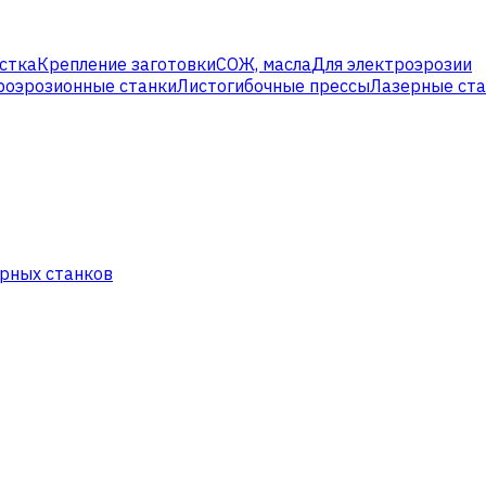
стка
Крепление заготовки
СОЖ, масла
Для электроэрозии
роэрозионные станки
Листогибочные прессы
Лазерные ст
рных станков