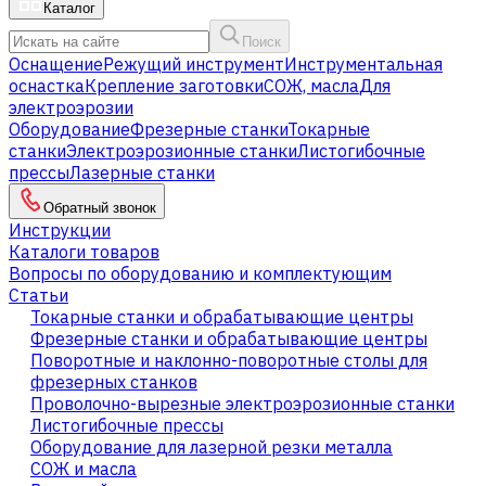
Каталог
Поиск
Оснащение
Режущий инструмент
Инструментальная
оснастка
Крепление заготовки
СОЖ, масла
Для
электроэрозии
Оборудование
Фрезерные станки
Токарные
станки
Электроэрозионные станки
Листогибочные
прессы
Лазерные станки
Обратный звонок
Инструкции
Каталоги товаров
Вопросы по оборудованию и комплектующим
Статьи
Токарные станки и обрабатывающие центры
Фрезерные станки и обрабатывающие центры
Поворотные и наклонно-поворотные столы для
фрезерных станков
Проволочно-вырезные электроэрозионные станки
Листогибочные прессы
Оборудование для лазерной резки металла
СОЖ и масла