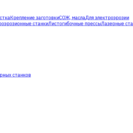
стка
Крепление заготовки
СОЖ, масла
Для электроэрозии
роэрозионные станки
Листогибочные прессы
Лазерные ст
рных станков