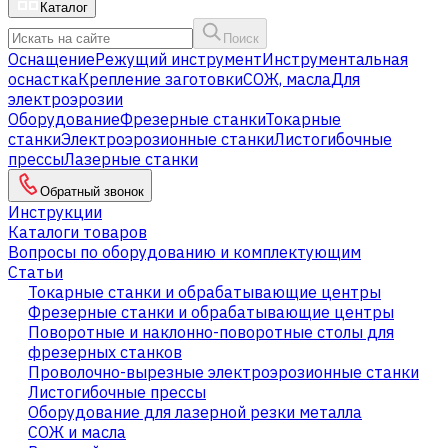
Каталог
Поиск
Оснащение
Режущий инструмент
Инструментальная
оснастка
Крепление заготовки
СОЖ, масла
Для
электроэрозии
Оборудование
Фрезерные станки
Токарные
станки
Электроэрозионные станки
Листогибочные
прессы
Лазерные станки
Обратный звонок
Инструкции
Каталоги товаров
Вопросы по оборудованию и комплектующим
Статьи
Токарные станки и обрабатывающие центры
Фрезерные станки и обрабатывающие центры
Поворотные и наклонно-поворотные столы для
фрезерных станков
Проволочно-вырезные электроэрозионные станки
Листогибочные прессы
Оборудование для лазерной резки металла
СОЖ и масла