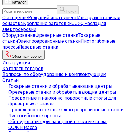
Каталог
Поиск
Оснащение
Режущий инструмент
Инструментальная
оснастка
Крепление заготовки
СОЖ, масла
Для
электроэрозии
Оборудование
Фрезерные станки
Токарные
станки
Электроэрозионные станки
Листогибочные
прессы
Лазерные станки
Обратный звонок
Инструкции
Каталоги товаров
Вопросы по оборудованию и комплектующим
Статьи
Токарные станки и обрабатывающие центры
Фрезерные станки и обрабатывающие центры
Поворотные и наклонно-поворотные столы для
фрезерных станков
Проволочно-вырезные электроэрозионные станки
Листогибочные прессы
Оборудование для лазерной резки металла
СОЖ и масла