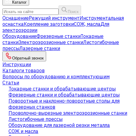
Каталог
Поиск
Оснащение
Режущий инструмент
Инструментальная
оснастка
Крепление заготовки
СОЖ, масла
Для
электроэрозии
Оборудование
Фрезерные станки
Токарные
станки
Электроэрозионные станки
Листогибочные
прессы
Лазерные станки
Обратный звонок
Инструкции
Каталоги товаров
Вопросы по оборудованию и комплектующим
Статьи
Токарные станки и обрабатывающие центры
Фрезерные станки и обрабатывающие центры
Поворотные и наклонно-поворотные столы для
фрезерных станков
Проволочно-вырезные электроэрозионные станки
Листогибочные прессы
Оборудование для лазерной резки металла
СОЖ и масла