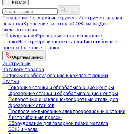
Каталог
Поиск
Оснащение
Режущий инструмент
Инструментальная
оснастка
Крепление заготовки
СОЖ, масла
Для
электроэрозии
Оборудование
Фрезерные станки
Токарные
станки
Электроэрозионные станки
Листогибочные
прессы
Лазерные станки
Обратный звонок
Инструкции
Каталоги товаров
Вопросы по оборудованию и комплектующим
Статьи
Токарные станки и обрабатывающие центры
Фрезерные станки и обрабатывающие центры
Поворотные и наклонно-поворотные столы для
фрезерных станков
Проволочно-вырезные электроэрозионные станки
Листогибочные прессы
Оборудование для лазерной резки металла
СОЖ и масла