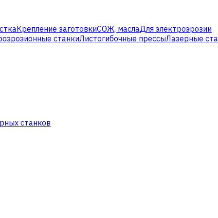
стка
Крепление заготовки
СОЖ, масла
Для электроэрозии
роэрозионные станки
Листогибочные прессы
Лазерные ст
рных станков