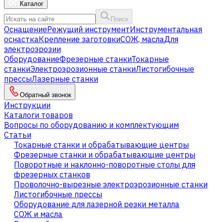
Каталог
Поиск
Оснащение
Режущий инструмент
Инструментальная
оснастка
Крепление заготовки
СОЖ, масла
Для
электроэрозии
Оборудование
Фрезерные станки
Токарные
станки
Электроэрозионные станки
Листогибочные
прессы
Лазерные станки
Обратный звонок
Инструкции
Каталоги товаров
Вопросы по оборудованию и комплектующим
Статьи
Токарные станки и обрабатывающие центры
Фрезерные станки и обрабатывающие центры
Поворотные и наклонно-поворотные столы для
фрезерных станков
Проволочно-вырезные электроэрозионные станки
Листогибочные прессы
Оборудование для лазерной резки металла
СОЖ и масла