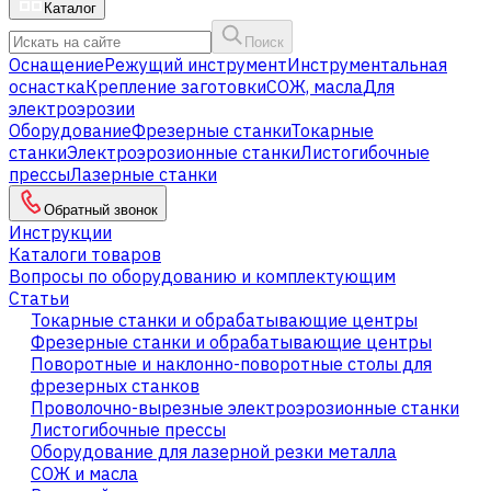
Каталог
Поиск
Оснащение
Режущий инструмент
Инструментальная
оснастка
Крепление заготовки
СОЖ, масла
Для
электроэрозии
Оборудование
Фрезерные станки
Токарные
станки
Электроэрозионные станки
Листогибочные
прессы
Лазерные станки
Обратный звонок
Инструкции
Каталоги товаров
Вопросы по оборудованию и комплектующим
Статьи
Токарные станки и обрабатывающие центры
Фрезерные станки и обрабатывающие центры
Поворотные и наклонно-поворотные столы для
фрезерных станков
Проволочно-вырезные электроэрозионные станки
Листогибочные прессы
Оборудование для лазерной резки металла
СОЖ и масла