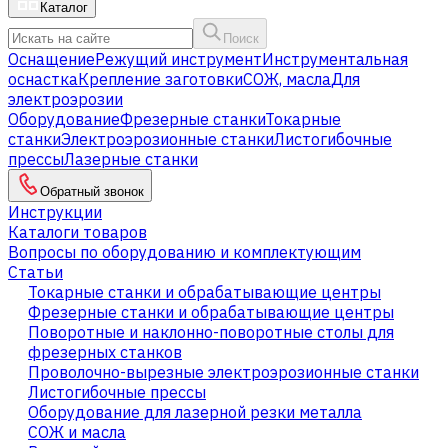
Каталог
Поиск
Оснащение
Режущий инструмент
Инструментальная
оснастка
Крепление заготовки
СОЖ, масла
Для
электроэрозии
Оборудование
Фрезерные станки
Токарные
станки
Электроэрозионные станки
Листогибочные
прессы
Лазерные станки
Обратный звонок
Инструкции
Каталоги товаров
Вопросы по оборудованию и комплектующим
Статьи
Токарные станки и обрабатывающие центры
Фрезерные станки и обрабатывающие центры
Поворотные и наклонно-поворотные столы для
фрезерных станков
Проволочно-вырезные электроэрозионные станки
Листогибочные прессы
Оборудование для лазерной резки металла
СОЖ и масла