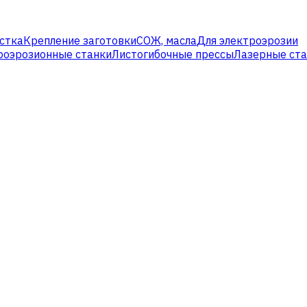
стка
Крепление заготовки
СОЖ, масла
Для электроэрозии
роэрозионные станки
Листогибочные прессы
Лазерные ст