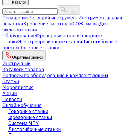
Каталог
Поиск
Оснащение
Режущий инструмент
Инструментальная
оснастка
Крепление заготовки
СОЖ, масла
Для
электроэрозии
Оборудование
Фрезерные станки
Токарные
станки
Электроэрозионные станки
Листогибочные
прессы
Лазерные станки
Обратный звонок
Инструкции
Каталоги товаров
Вопросы по оборудованию и комплектующим
Статьи
Мероприятия
Акции
Новости
Онлайн-обучение
Токарные станки
Фрезерные станки
Система ЧПУ
Листогибочные станки