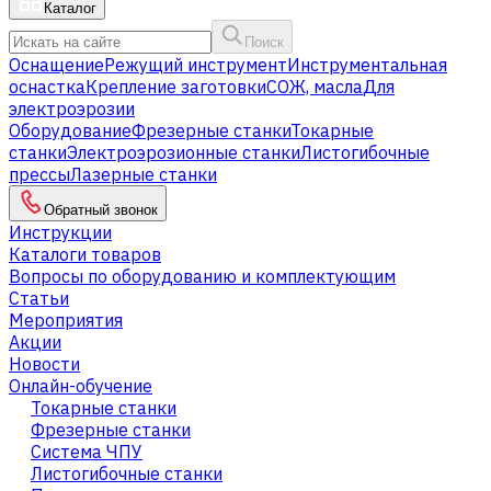
Каталог
Поиск
Оснащение
Режущий инструмент
Инструментальная
оснастка
Крепление заготовки
СОЖ, масла
Для
электроэрозии
Оборудование
Фрезерные станки
Токарные
станки
Электроэрозионные станки
Листогибочные
прессы
Лазерные станки
Обратный звонок
Инструкции
Каталоги товаров
Вопросы по оборудованию и комплектующим
Статьи
Мероприятия
Акции
Новости
Онлайн-обучение
Токарные станки
Фрезерные станки
Система ЧПУ
Листогибочные станки