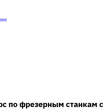
анки
рс по фрезерным станкам с