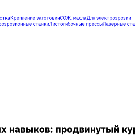
стка
Крепление заготовки
СОЖ, масла
Для электроэрозии
роэрозионные станки
Листогибочные прессы
Лазерные ст
х навыков: продвинутый ку