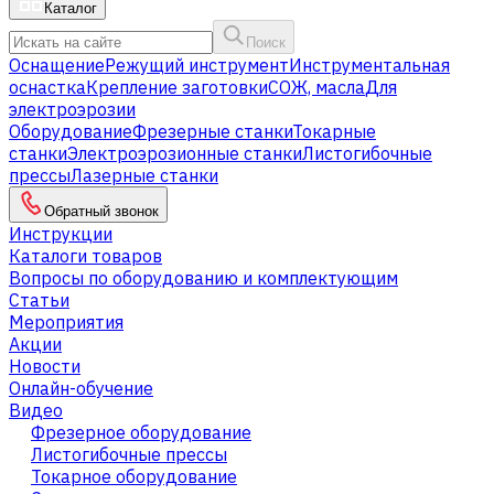
Каталог
Поиск
Оснащение
Режущий инструмент
Инструментальная
оснастка
Крепление заготовки
СОЖ, масла
Для
электроэрозии
Оборудование
Фрезерные станки
Токарные
станки
Электроэрозионные станки
Листогибочные
прессы
Лазерные станки
Обратный звонок
Инструкции
Каталоги товаров
Вопросы по оборудованию и комплектующим
Статьи
Мероприятия
Акции
Новости
Онлайн-обучение
Видео
Фрезерное оборудование
Листогибочные прессы
Токарное оборудование