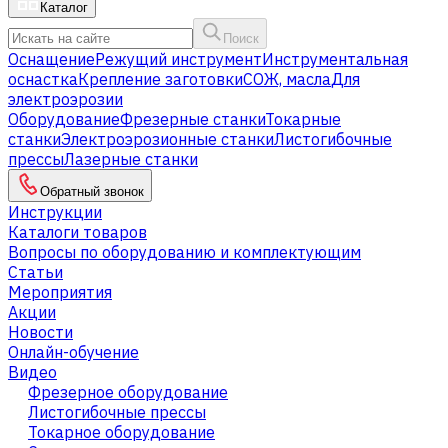
Каталог
Поиск
Оснащение
Режущий инструмент
Инструментальная
оснастка
Крепление заготовки
СОЖ, масла
Для
электроэрозии
Оборудование
Фрезерные станки
Токарные
станки
Электроэрозионные станки
Листогибочные
прессы
Лазерные станки
Обратный звонок
Инструкции
Каталоги товаров
Вопросы по оборудованию и комплектующим
Статьи
Мероприятия
Акции
Новости
Онлайн-обучение
Видео
Фрезерное оборудование
Листогибочные прессы
Токарное оборудование