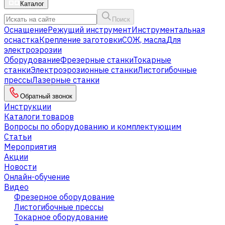
Каталог
Поиск
Оснащение
Режущий инструмент
Инструментальная
оснастка
Крепление заготовки
СОЖ, масла
Для
электроэрозии
Оборудование
Фрезерные станки
Токарные
станки
Электроэрозионные станки
Листогибочные
прессы
Лазерные станки
Обратный звонок
Инструкции
Каталоги товаров
Вопросы по оборудованию и комплектующим
Статьи
Мероприятия
Акции
Новости
Онлайн-обучение
Видео
Фрезерное оборудование
Листогибочные прессы
Токарное оборудование