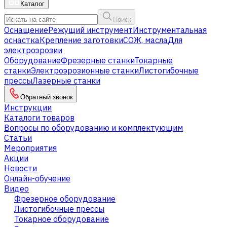
Каталог
Поиск
Оснащение
Режущий инструмент
Инструментальная
оснастка
Крепление заготовки
СОЖ, масла
Для
электроэрозии
Оборудование
Фрезерные станки
Токарные
станки
Электроэрозионные станки
Листогибочные
прессы
Лазерные станки
Обратный звонок
Инструкции
Каталоги товаров
Вопросы по оборудованию и комплектующим
Статьи
Мероприятия
Акции
Новости
Онлайн-обучение
Видео
Фрезерное оборудование
Листогибочные прессы
Токарное оборудование