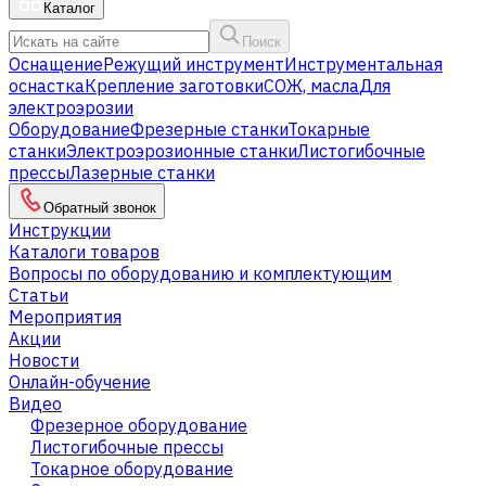
Каталог
Поиск
Оснащение
Режущий инструмент
Инструментальная
оснастка
Крепление заготовки
СОЖ, масла
Для
электроэрозии
Оборудование
Фрезерные станки
Токарные
станки
Электроэрозионные станки
Листогибочные
прессы
Лазерные станки
Обратный звонок
Инструкции
Каталоги товаров
Вопросы по оборудованию и комплектующим
Статьи
Мероприятия
Акции
Новости
Онлайн-обучение
Видео
Фрезерное оборудование
Листогибочные прессы
Токарное оборудование