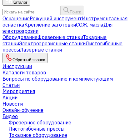
Каталог
Поиск
Оснащение
Режущий инструмент
Инструментальная
оснастка
Крепление заготовки
СОЖ, масла
Для
электроэрозии
Оборудование
Фрезерные станки
Токарные
станки
Электроэрозионные станки
Листогибочные
прессы
Лазерные станки
Обратный звонок
Инструкции
Каталоги товаров
Вопросы по оборудованию и комплектующим
Статьи
Мероприятия
Акции
Новости
Онлайн-обучение
Видео
Фрезерное оборудование
Листогибочные прессы
Токарное оборудование