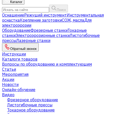
Каталог
Поиск
Оснащение
Режущий инструмент
Инструментальная
оснастка
Крепление заготовки
СОЖ, масла
Для
электроэрозии
Оборудование
Фрезерные станки
Токарные
станки
Электроэрозионные станки
Листогибочные
прессы
Лазерные станки
Обратный звонок
Инструкции
Каталоги товаров
Вопросы по оборудованию и комплектующим
Статьи
Мероприятия
Акции
Новости
Онлайн-обучение
Видео
Фрезерное оборудование
Листогибочные прессы
Токарное оборудование