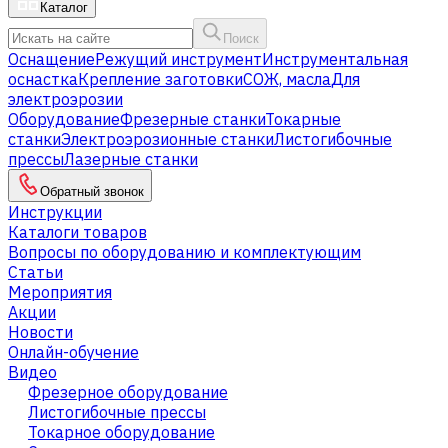
Каталог
Поиск
Оснащение
Режущий инструмент
Инструментальная
оснастка
Крепление заготовки
СОЖ, масла
Для
электроэрозии
Оборудование
Фрезерные станки
Токарные
станки
Электроэрозионные станки
Листогибочные
прессы
Лазерные станки
Обратный звонок
Инструкции
Каталоги товаров
Вопросы по оборудованию и комплектующим
Статьи
Мероприятия
Акции
Новости
Онлайн-обучение
Видео
Фрезерное оборудование
Листогибочные прессы
Токарное оборудование