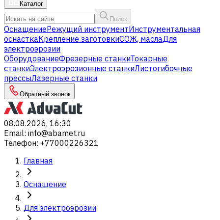
Каталог
Поиск
Оснащение
Режущий инструмент
Инструментальная
оснастка
Крепление заготовки
СОЖ, масла
Для
электроэрозии
Оборудование
Фрезерные станки
Токарные
станки
Электроэрозионные станки
Листогибочные
прессы
Лазерные станки
Обратный звонок
08.08.2026, 16:30
Email
:
info@abamet.ru
Телефон
:
+77000226321
Главная
Оснащение
Для электроэрозии