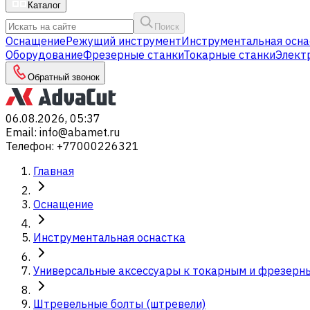
Каталог
Поиск
Оснащение
Режущий инструмент
Инструментальная осна
Оборудование
Фрезерные станки
Токарные станки
Элект
Обратный звонок
06.08.2026, 05:37
Email
:
info@abamet.ru
Телефон
:
+77000226321
Главная
Оснащение
Инструментальная оснастка
Универсальные аксессуары к токарным и фрезерн
Штревельные болты (штревели)