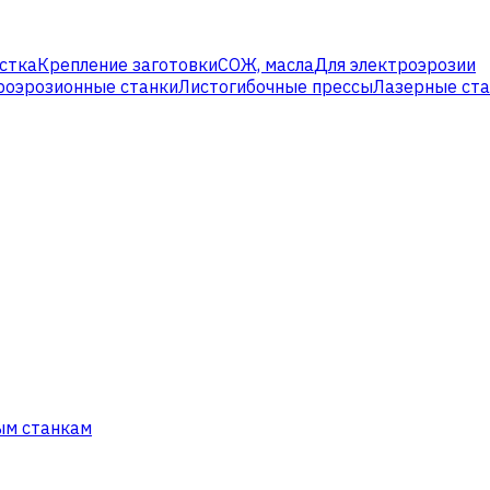
стка
Крепление заготовки
СОЖ, масла
Для электроэрозии
роэрозионные станки
Листогибочные прессы
Лазерные ст
ым станкам