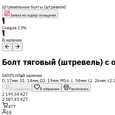
Штревельные болты (штревели)
Заявка на подбор оснащения
Скидка 15%
В наличии
Болт тяговый (штревель) с 
S40PS.HR
В наличии
D: 17мм; D1: 14мм; D2: 19мм; M16; L: 54мм; L1: 26мм; L2:
В сравнение
В избранное
Распечатать
2 199,34 KZT
2 587,45 KZT
477
18