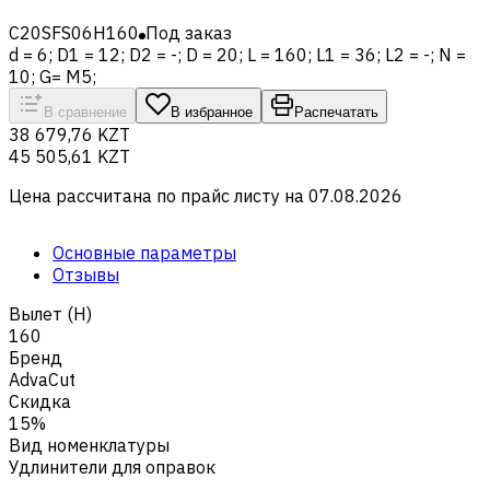
C20SFS06H160
Под заказ
d = 6; D1 = 12; D2 = -; D = 20; L = 160; L1 = 36; L2 = -; N =
10; G= M5;
В сравнение
В избранное
Распечатать
38 679,76 KZT
45 505,61 KZT
Цена рассчитана по прайс листу на
07.08.2026
Основные параметры
Отзывы
Вылет (H)
160
Бренд
AdvaCut
Скидка
15%
Вид номенклатуры
Удлинители для оправок