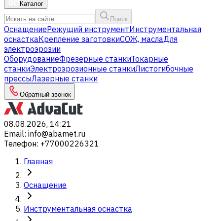
Каталог
Поиск
Оснащение
Режущий инструмент
Инструментальная
оснастка
Крепление заготовки
СОЖ, масла
Для
электроэрозии
Оборудование
Фрезерные станки
Токарные
станки
Электроэрозионные станки
Листогибочные
прессы
Лазерные станки
Обратный звонок
08.08.2026, 14:21
Email
:
info@abamet.ru
Телефон
:
+77000226321
Главная
Оснащение
Инструментальная оснастка