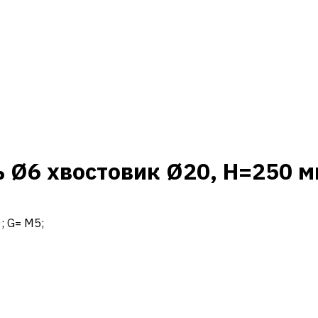
 Ø6 хвостовик Ø20, H=250 
0; G= M5;