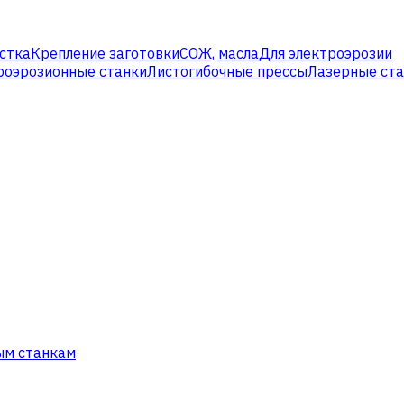
стка
Крепление заготовки
СОЖ, масла
Для электроэрозии
роэрозионные станки
Листогибочные прессы
Лазерные ст
ым станкам