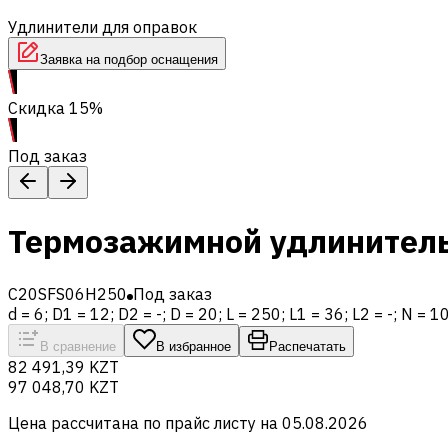
Удлинители для оправок
Заявка на подбор оснащения
Скидка 15%
Под заказ
Термозажимной удлинитель
C20SFS06H250
Под заказ
d = 6; D1 = 12; D2 = -; D = 20; L = 250; L1 = 36; L2 = -; N = 1
В сравнение
В избранное
Распечатать
82 491,39 KZT
97 048,70 KZT
Цена рассчитана по прайс листу на
05.08.2026