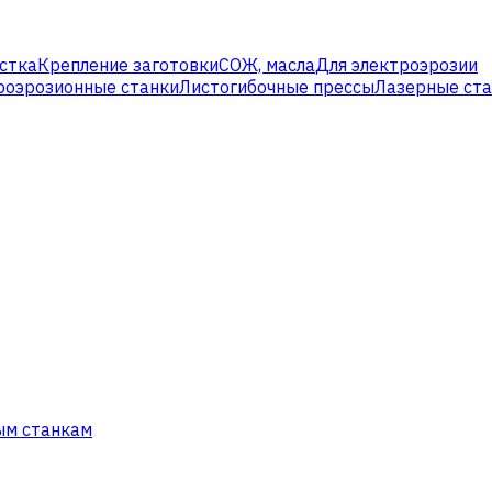
стка
Крепление заготовки
СОЖ, масла
Для электроэрозии
роэрозионные станки
Листогибочные прессы
Лазерные ст
ым станкам