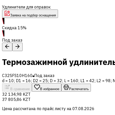
Удлинители для оправок
Заявка на подбор оснащения
Скидка 15%
Под заказ
Термозажимной удлинитель
C32SFS10H160
Под заказ
d = 10; D1 = 16; D2 = 25; D = 32; L = 160; L1 = 42; L2 = 98;
В сравнение
В избранное
Распечатать
32 134,98 KZT
37 805,86 KZT
Цена рассчитана по прайс листу на
07.08.2026