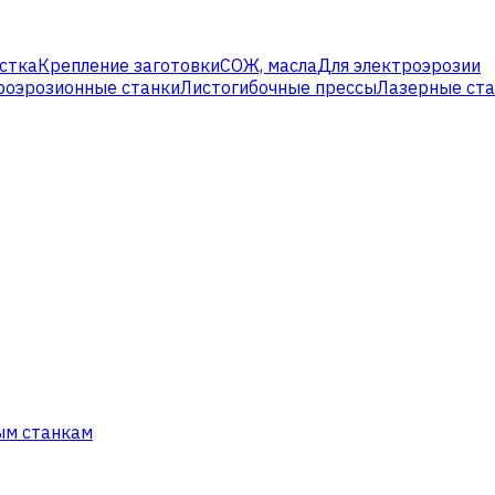
стка
Крепление заготовки
СОЖ, масла
Для электроэрозии
роэрозионные станки
Листогибочные прессы
Лазерные ст
ым станкам