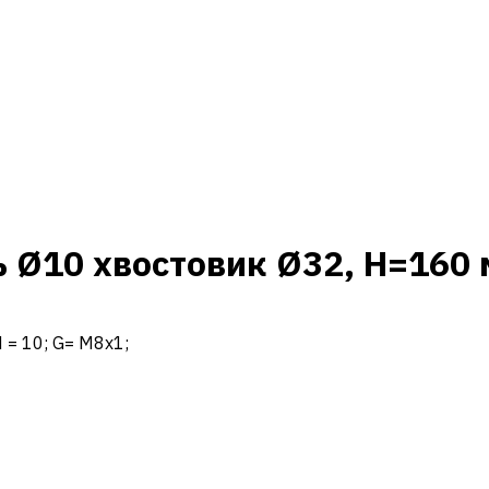
 Ø10 хвостовик Ø32, H=160
 N = 10; G= M8x1;