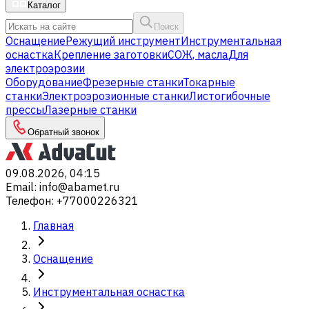
Каталог
Поиск
Оснащение
Режущий инструмент
Инструментальная
оснастка
Крепление заготовки
СОЖ, масла
Для
электроэрозии
Оборудование
Фрезерные станки
Токарные
станки
Электроэрозионные станки
Листогибочные
прессы
Лазерные станки
Обратный звонок
09.08.2026, 04:15
Email
:
info@abamet.ru
Телефон
:
+77000226321
Главная
Оснащение
Инструментальная оснастка