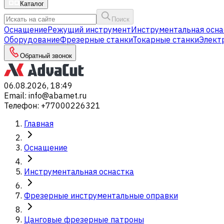
Каталог
Поиск
Оснащение
Режущий инструмент
Инструментальная осна
Оборудование
Фрезерные станки
Токарные станки
Элект
Обратный звонок
06.08.2026, 18:49
Email
:
info@abamet.ru
Телефон
:
+77000226321
Главная
Оснащение
Инструментальная оснастка
Фрезерные инструментальные оправки
Цанговые фрезерные патроны