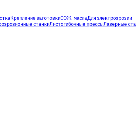
стка
Крепление заготовки
СОЖ, масла
Для электроэрозии
роэрозионные станки
Листогибочные прессы
Лазерные ст