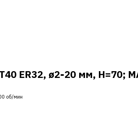
40 ER32, ø2-20 мм, H=70; M
000 об/мин