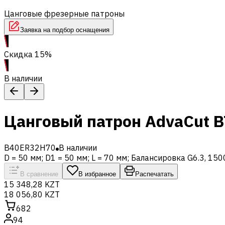
Цанговые фрезерные патроны
Заявка на подбор оснащения
Скидка 15%
В наличии
Цанговый патрон AdvaCut BT
B40ER32H70
В наличии
D = 50 мм; D1 = 50 мм; L = 70 мм; Балансировка G6.3, 15
В сравнение
В избранное
Распечатать
15 348,28 KZT
18 056,80 KZT
682
94