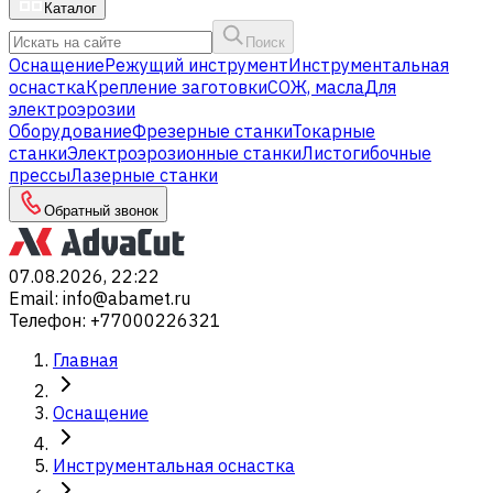
Каталог
Поиск
Оснащение
Режущий инструмент
Инструментальная
оснастка
Крепление заготовки
СОЖ, масла
Для
электроэрозии
Оборудование
Фрезерные станки
Токарные
станки
Электроэрозионные станки
Листогибочные
прессы
Лазерные станки
Обратный звонок
07.08.2026, 22:22
Email
:
info@abamet.ru
Телефон
:
+77000226321
Главная
Оснащение
Инструментальная оснастка