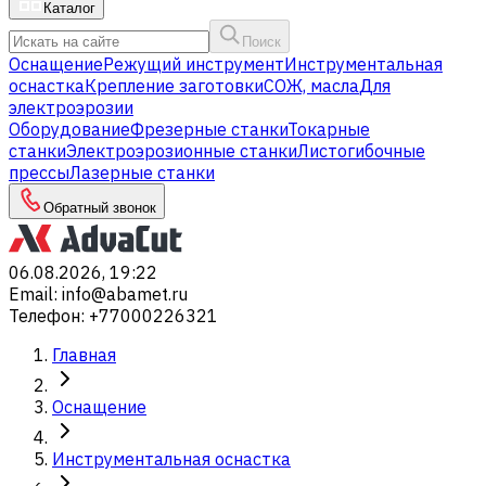
Каталог
Поиск
Оснащение
Режущий инструмент
Инструментальная
оснастка
Крепление заготовки
СОЖ, масла
Для
электроэрозии
Оборудование
Фрезерные станки
Токарные
станки
Электроэрозионные станки
Листогибочные
прессы
Лазерные станки
Обратный звонок
06.08.2026, 19:22
Email
:
info@abamet.ru
Телефон
:
+77000226321
Главная
Оснащение
Инструментальная оснастка