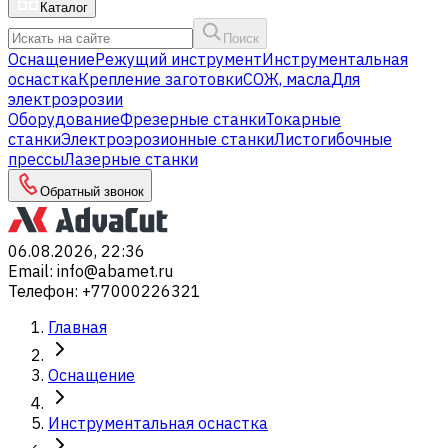
Каталог
Поиск
Оснащение
Режущий инструмент
Инструментальная
оснастка
Крепление заготовки
СОЖ, масла
Для
электроэрозии
Оборудование
Фрезерные станки
Токарные
станки
Электроэрозионные станки
Листогибочные
прессы
Лазерные станки
Обратный звонок
06.08.2026, 22:36
Email
:
info@abamet.ru
Телефон
:
+77000226321
Главная
Оснащение
Инструментальная оснастка