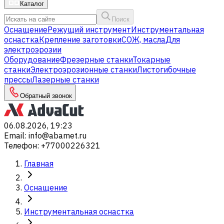
Каталог
Поиск
Оснащение
Режущий инструмент
Инструментальная
оснастка
Крепление заготовки
СОЖ, масла
Для
электроэрозии
Оборудование
Фрезерные станки
Токарные
станки
Электроэрозионные станки
Листогибочные
прессы
Лазерные станки
Обратный звонок
06.08.2026, 19:23
Email
:
info@abamet.ru
Телефон
:
+77000226321
Главная
Оснащение
Инструментальная оснастка