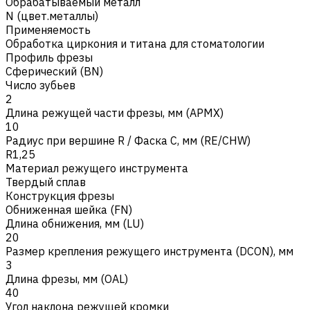
Обрабатываемый металл
N (цвет.металлы)
Применяемость
Обработка циркония и титана для стоматологии
Профиль фрезы
Сферический (BN)
Число зубьев
2
Длина режущей части фрезы, мм (APMX)
10
Радиус при вершине R / Фаска C, мм (RE/CHW)
R1,25
Материал режущего инструмента
Твердый сплав
Конструкция фрезы
Обниженная шейка (FN)
Длина обнижения, мм (LU)
20
Размер крепления режущего инструмента (DCON), мм
3
Длина фрезы, мм (OAL)
40
Угол наклона режущей кромки