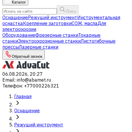
Каталог
Поиск
Оснащение
Режущий инструмент
Инструментальная
оснастка
Крепление заготовки
СОЖ, масла
Для
электроэрозии
Оборудование
Фрезерные станки
Токарные
станки
Электроэрозионные станки
Листогибочные
прессы
Лазерные станки
Обратный звонок
06.08.2026, 20:27
Email
:
info@abamet.ru
Телефон
:
+77000226321
Главная
Оснащение
Режущий инструмент