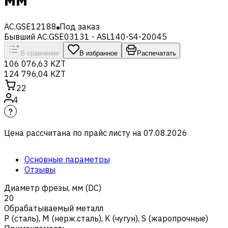
AC.GSE12188
Под заказ
Бывший AC.GSE03131 - ASL140-S4-20045
В сравнение
В избранное
Распечатать
106 076,63 KZT
124 796,04 KZT
22
4
Цена рассчитана по прайс листу на
07.08.2026
Основные параметры
Отзывы
Диаметр фрезы, мм (DC)
20
Обрабатываемый металл
Р (сталь)
,
M (нерж.сталь)
,
K (чугун)
,
S (жаропрочные)