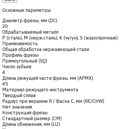
Основные параметры
Диаметр фрезы, мм (DC)
20
Обрабатываемый металл
Р (сталь)
,
M (нерж.сталь)
,
K (чугун)
,
S (жаропрочные)
Применяемость
Общая обработка нержавеющей стали
Профиль фрезы
Прямоугольный (SQ)
Число зубьев
4
Длина режущей части фрезы, мм (APMX)
45
Материал режущего инструмента
Твердый сплав
Радиус при вершине R / Фаска C, мм (RE/CHW)
Нет значения
Конструкция фрезы
Стандартный размер (CM)
Длина обнижения, мм (LU)