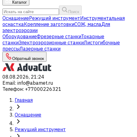
Каталог
Поиск
Оснащение
Режущий инструмент
Инструментальная
оснастка
Крепление заготовки
СОЖ, масла
Для
электроэрозии
Оборудование
Фрезерные станки
Токарные
станки
Электроэрозионные станки
Листогибочные
прессы
Лазерные станки
Обратный звонок
08.08.2026, 21:24
Email
:
info@abamet.ru
Телефон
:
+77000226321
Главная
Оснащение
Режущий инструмент