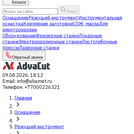
Каталог
Поиск
Оснащение
Режущий инструмент
Инструментальная
оснастка
Крепление заготовки
СОЖ, масла
Для
электроэрозии
Оборудование
Фрезерные станки
Токарные
станки
Электроэрозионные станки
Листогибочные
прессы
Лазерные станки
Обратный звонок
09.08.2026, 18:12
Email
:
info@abamet.ru
Телефон
:
+77000226321
Главная
Оснащение
Режущий инструмент