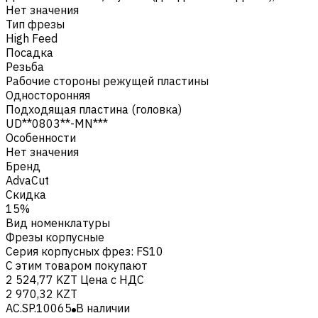
Нет значения
Тип фрезы
High Feed
Посадка
Резьба
Рабочие стороны режущей пластины
Односторонняя
Подходящая пластина (головка)
UD**0803**-MN***
Особенности
Нет значения
Бренд
AdvaCut
Скидка
15%
Вид номенклатуры
Фрезы корпусные
Серия корпусных фрез
:
FS10
С этим товаром покупают
2 524,77 KZT
Цена с НДС
2 970,32 KZT
AC.SP.10065
В наличии