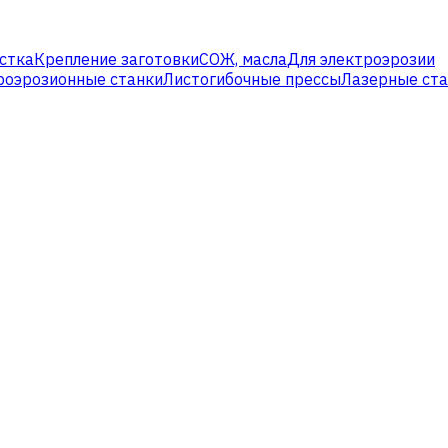
стка
Крепление заготовки
СОЖ, масла
Для электроэрозии
роэрозионные станки
Листогибочные прессы
Лазерные ст