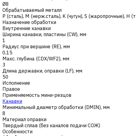
Ø8
Обрабатываемый металл
Р (сталь)
,
M (нерж.сталь)
,
K (чугун)
,
S (жаропрочные)
,
H (
Назначение обработки
Внутренние канавки
Ширина канавки, пластины (CW), мм
1
Радиус при вершине (RE), мм
0,15
Макс. глубина (CDX/WF2), мм
3
Длина державки, оправки (LF), мм
50
Исполнение
Правое
Применяемость мини-резцов
Канавки
Минимальный диаметр обработки (DMIN), мм
8
Материал оправки
Твердый сплав (без каналов подачи СОЖ)
Особенности