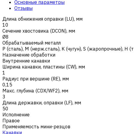
Основные параметры
Отзывы
Длина обнижения оправки (LU), мм
10
Сечение хвостовика (DCON), мм
Ø8
Обрабатываемый металл
Р (сталь)
,
M (нерж.сталь)
,
K (чугун)
,
S (жаропрочные)
,
H (
Назначение обработки
Внутренние канавки
Ширина канавки, пластины (CW), мм
1
Радиус при вершине (RE), мм
0,15
Макс. глубина (CDX/WF2), мм
3
Длина державки, оправки (LF), мм
50
Исполнение
Правое
Применяемость мини-резцов
Канавки