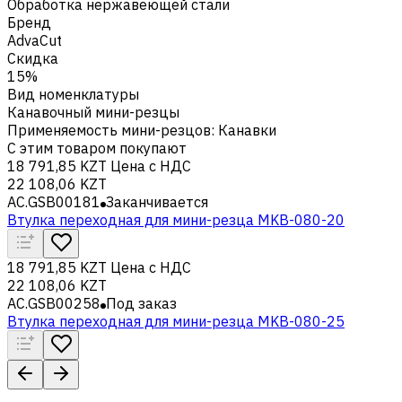
Обработка нержавеющей стали
Бренд
AdvaCut
Скидка
15%
Вид номенклатуры
Канавочный мини-резцы
Применяемость мини-резцов
:
Канавки
С этим товаром покупают
18 791,85 KZT
Цена с НДС
22 108,06 KZT
AC.GSB00181
Заканчивается
Втулка переходная для мини-резца MKB-080-20
18 791,85 KZT
Цена с НДС
22 108,06 KZT
AC.GSB00258
Под заказ
Втулка переходная для мини-резца MKB-080-25