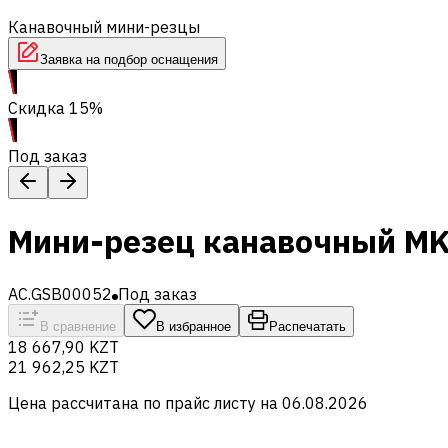
Канавочный мини-резцы
Заявка на подбор оснащения
Скидка 15%
Под заказ
Мини-резец канавочный M
AC.GSB00052
Под заказ
В сравнение
В избранное
Распечатать
18 667,90 KZT
21 962,25 KZT
Цена рассчитана по прайс листу на
06.08.2026