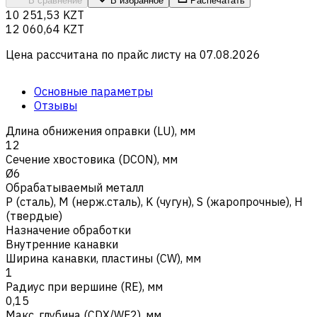
В сравнение
В избранное
Распечатать
10 251,53 KZT
12 060,64 KZT
Цена рассчитана по прайс листу на
07.08.2026
Основные параметры
Отзывы
Длина обнижения оправки (LU), мм
12
Сечение хвостовика (DCON), мм
Ø6
Обрабатываемый металл
Р (сталь)
,
M (нерж.сталь)
,
K (чугун)
,
S (жаропрочные)
,
H
(твердые)
Назначение обработки
Внутренние канавки
Ширина канавки, пластины (CW), мм
1
Радиус при вершине (RE), мм
0,15
Макс. глубина (CDX/WF2), мм