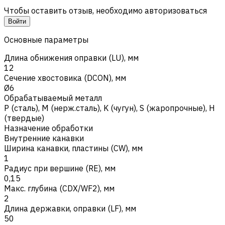
Чтобы оставить отзыв, необходимо авторизоваться
Войти
Основные параметры
Длина обнижения оправки (LU), мм
12
Сечение хвостовика (DCON), мм
Ø6
Обрабатываемый металл
Р (сталь)
,
M (нерж.сталь)
,
K (чугун)
,
S (жаропрочные)
,
H
(твердые)
Назначение обработки
Внутренние канавки
Ширина канавки, пластины (CW), мм
1
Радиус при вершине (RE), мм
0,15
Макс. глубина (CDX/WF2), мм
2
Длина державки, оправки (LF), мм
50