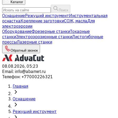
Каталог
Поиск
Оснащение
Режущий инструмент
Инструментальная
оснастка
Крепление заготовки
СОЖ, масла
Для
электроэрозии
Оборудование
Фрезерные станки
Токарные
станки
Электроэрозионные станки
Листогибочные
прессы
Лазерные станки
Обратный звонок
08.08.2026, 05:23
Email
:
info@abamet.ru
Телефон
:
+77000226321
Главная
Оснащение
Режущий инструмент