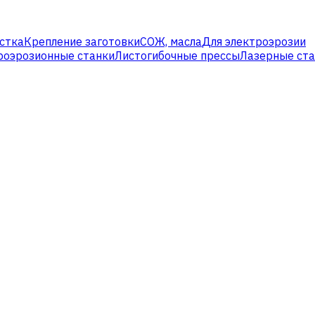
стка
Крепление заготовки
СОЖ, масла
Для электроэрозии
роэрозионные станки
Листогибочные прессы
Лазерные ст