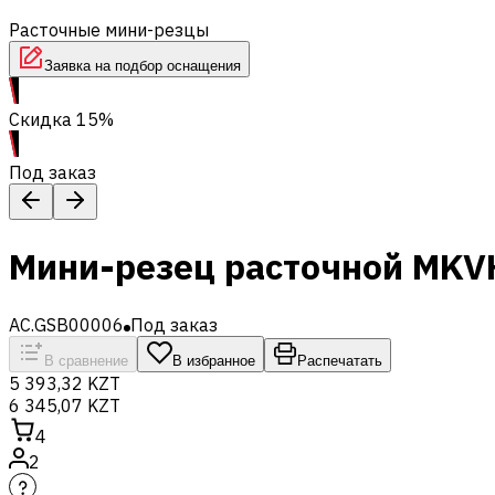
Расточные мини-резцы
Заявка на подбор оснащения
Скидка 15%
Под заказ
Мини-резец расточной MKV
AC.GSB00006
Под заказ
В сравнение
В избранное
Распечатать
5 393,32 KZT
6 345,07 KZT
4
2