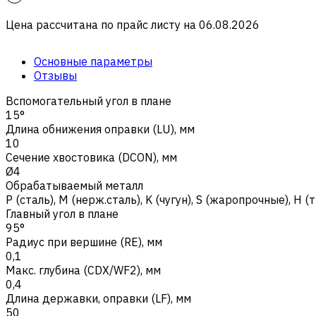
Цена рассчитана по прайс листу на
06.08.2026
Основные параметры
Отзывы
Вспомогательный угол в плане
15°
Длина обнижения оправки (LU), мм
10
Сечение хвостовика (DCON), мм
Ø4
Обрабатываемый металл
Р (сталь)
,
M (нерж.сталь)
,
K (чугун)
,
S (жаропрочные)
,
H (
Главный угол в плане
95°
Радиус при вершине (RE), мм
0,1
Макс. глубина (CDX/WF2), мм
0,4
Длина державки, оправки (LF), мм
50