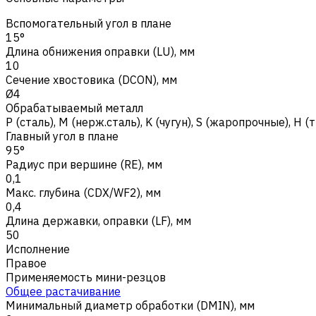
Вспомогательный угол в плане
15°
Длина обнижения оправки (LU), мм
10
Сечение хвостовика (DCON), мм
Ø4
Обрабатываемый металл
Р (сталь)
,
M (нерж.сталь)
,
K (чугун)
,
S (жаропрочные)
,
H (
Главный угол в плане
95°
Радиус при вершине (RE), мм
0,1
Макс. глубина (CDX/WF2), мм
0,4
Длина державки, оправки (LF), мм
50
Исполнение
Правое
Применяемость мини-резцов
Общее растачивание
Минимальный диаметр обработки (DMIN), мм