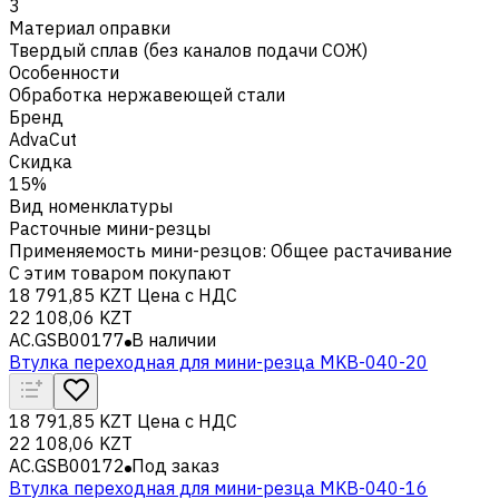
3
Материал оправки
Твердый сплав (без каналов подачи СОЖ)
Особенности
Обработка нержавеющей стали
Бренд
AdvaCut
Скидка
15%
Вид номенклатуры
Расточные мини-резцы
Применяемость мини-резцов
:
Общее растачивание
С этим товаром покупают
18 791,85 KZT
Цена с НДС
22 108,06 KZT
AC.GSB00177
В наличии
Втулка переходная для мини-резца MKB-040-20
18 791,85 KZT
Цена с НДС
22 108,06 KZT
AC.GSB00172
Под заказ
Втулка переходная для мини-резца MKB-040-16