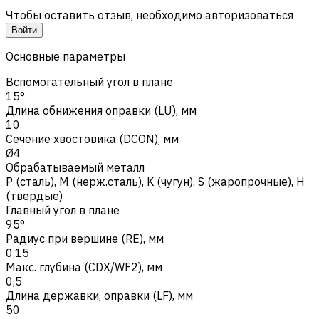
Чтобы оставить отзыв, необходимо авторизоваться
Войти
Основные параметры
Вспомогательный угол в плане
15°
Длина обнижения оправки (LU), мм
10
Сечение хвостовика (DCON), мм
Ø4
Обрабатываемый металл
Р (сталь)
,
M (нерж.сталь)
,
K (чугун)
,
S (жаропрочные)
,
H
(твердые)
Главный угол в плане
95°
Радиус при вершине (RE), мм
0,15
Макс. глубина (CDX/WF2), мм
0,5
Длина державки, оправки (LF), мм
50