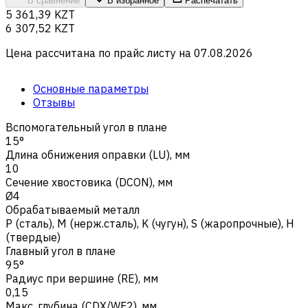
В сравнение
В избранное
Распечатать
5 361,39 KZT
6 307,52 KZT
Цена рассчитана по прайс листу на
07.08.2026
Основные параметры
Отзывы
Вспомогательный угол в плане
15°
Длина обнижения оправки (LU), мм
10
Сечение хвостовика (DCON), мм
Ø4
Обрабатываемый металл
Р (сталь)
,
M (нерж.сталь)
,
K (чугун)
,
S (жаропрочные)
,
H
(твердые)
Главный угол в плане
95°
Радиус при вершине (RE), мм
0,15
Макс. глубина (CDX/WF2), мм