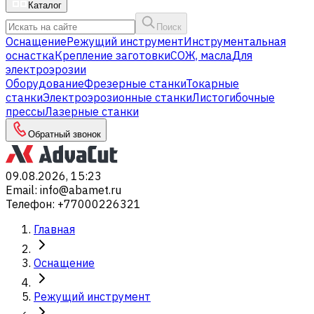
Каталог
Поиск
Оснащение
Режущий инструмент
Инструментальная
оснастка
Крепление заготовки
СОЖ, масла
Для
электроэрозии
Оборудование
Фрезерные станки
Токарные
станки
Электроэрозионные станки
Листогибочные
прессы
Лазерные станки
Обратный звонок
09.08.2026, 15:23
Email
:
info@abamet.ru
Телефон
:
+77000226321
Главная
Оснащение
Режущий инструмент