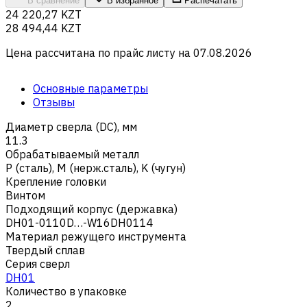
В сравнение
В избранное
Распечатать
24 220,27 KZT
28 494,44 KZT
Цена рассчитана по прайс листу на
07.08.2026
Основные параметры
Отзывы
Диаметр сверла (DC), мм
11.3
Обрабатываемый металл
Р (сталь)
,
M (нерж.сталь)
,
K (чугун)
Крепление головки
Винтом
Подходящий корпус (державка)
DH01-0110D…-W16DH0114
Материал режущего инструмента
Твердый сплав
Серия сверл
DH01
Количество в упаковке
2