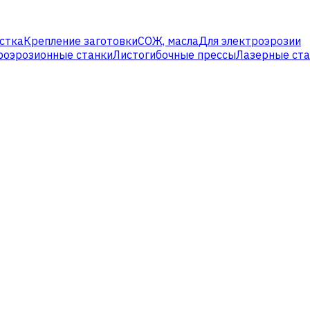
стка
Крепление заготовки
СОЖ, масла
Для электроэрозии
роэрозионные станки
Листогибочные прессы
Лазерные ст