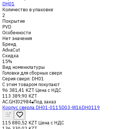
DH01
Количество в упаковке
2
Покрытие
PVD
Особенности
Нет значения
Бренд
AdvaCut
Скидка
15%
Вид номенклатуры
Головки для сборных сверл
Серия сверл
:
DH01
С этим товаром покупают
96 381,41 KZT
Цена с НДС
113 389,90 KZT
AC.GHI02984
Под заказ
Корпус сверла DH01-0115D03-W16DH0119
115 880,52 KZT
Цена с НДС
136 330,02 KZT