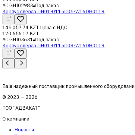
AC.GHI02983
Под заказ
Корпус сверла DH01-0115D05-W16DH0119
145 057,74 KZT
Цена с НДС
170 656,17 KZT
AC.GHI03631
Под заказ
Корпус сверла DH01-0115D08-W16DH0119
Ваш надежный поставщик промышленного оборудования 
©
2023
—
2026
ТОО “АДВАКАТ”
О компании
Новости