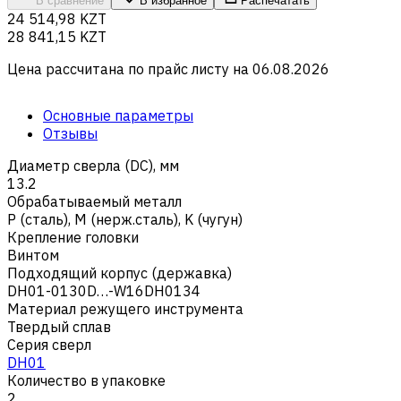
В сравнение
В избранное
Распечатать
24 514,98 KZT
28 841,15 KZT
Цена рассчитана по прайс листу на
06.08.2026
Основные параметры
Отзывы
Диаметр сверла (DC), мм
13.2
Обрабатываемый металл
Р (сталь)
,
M (нерж.сталь)
,
K (чугун)
Крепление головки
Винтом
Подходящий корпус (державка)
DH01-0130D…-W16DH0134
Материал режущего инструмента
Твердый сплав
Серия сверл
DH01
Количество в упаковке
2