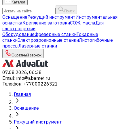
Каталог
Поиск
Оснащение
Режущий инструмент
Инструментальная
оснастка
Крепление заготовки
СОЖ, масла
Для
электроэрозии
Оборудование
Фрезерные станки
Токарные
станки
Электроэрозионные станки
Листогибочные
прессы
Лазерные станки
Обратный звонок
07.08.2026, 06:38
Email
:
info@abamet.ru
Телефон
:
+77000226321
Главная
Оснащение
Режущий инструмент